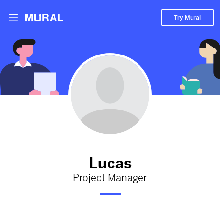
Try Mural
prueba
2126d
from
Google
#prueba