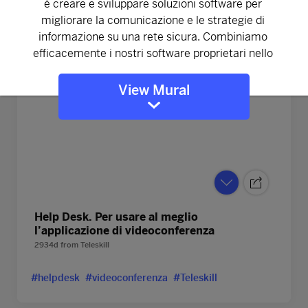
View Mural
Help Desk. Per usare al meglio
l’applicazione di videoconferenza
2934d
from
Teleskill
#helpdesk
#videoconferenza
#Teleskill