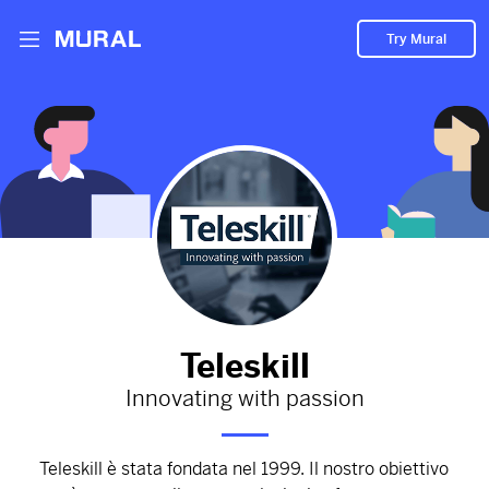
Try Mural
Formazione. Vantaggi del blended learning.
2934d
from
Teleskill
#e-learning
#Teleskill
#formazione
#blended